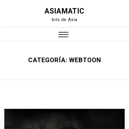
Skip
ASIAMATIC
to
bits de Asia
content
Close
Menu
CATEGORÍA:
WEBTOON