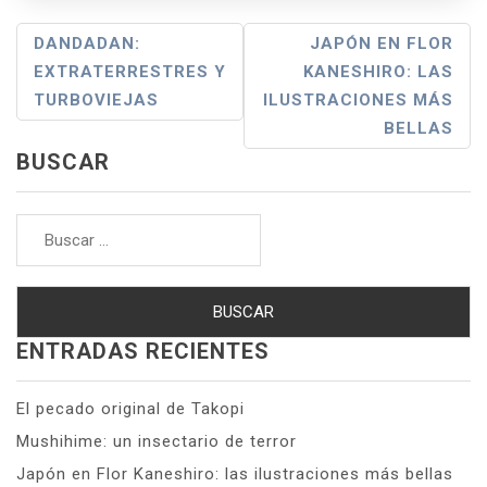
N
DANDADAN:
JAPÓN EN FLOR
EXTRATERRESTRES Y
KANESHIRO: LAS
A
TURBOVIEJAS
ILUSTRACIONES MÁS
V
BELLAS
E
BUSCAR
G
Buscar:
A
C
I
ENTRADAS RECIENTES
Ó
N
El pecado original de Takopi
Mushihime: un insectario de terror
D
Japón en Flor Kaneshiro: las ilustraciones más bellas